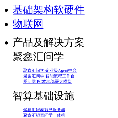
基础架构软硬件
物联网
产品及解决方案
聚鑫汇问学
聚鑫汇问学 企业级Agent中台
聚鑫汇问学 智能流程工作台
爱问学 PC本地部署大模型
智算基础设施
聚鑫汇鲲泰智算服务器
聚鑫汇鲲泰问学一体机