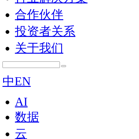
合作伙伴
投资者关系
关于我们
中
EN
AI
数据
云