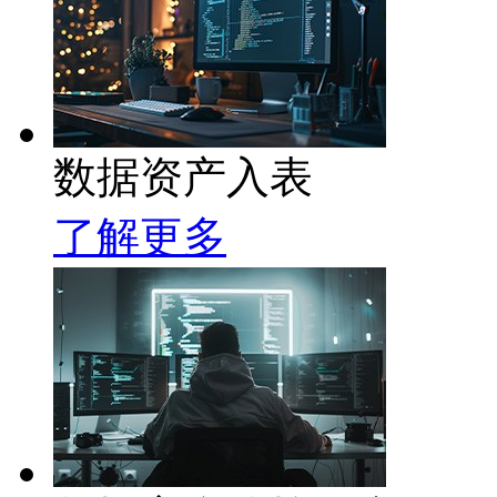
数据资产入表
了解更多