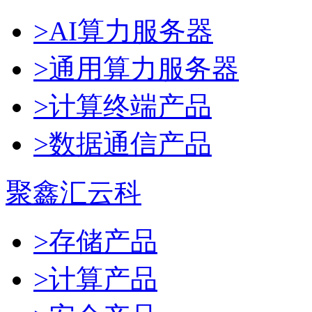
>AI算力服务器
>通用算力服务器
>计算终端产品
>数据通信产品
聚鑫汇云科
>存储产品
>计算产品