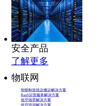
安全产品
了解更多
物联网
智能制造线边搬运解决方案
RaaS运营服务解决方案
低空场景解决方案
低空培训解决方案