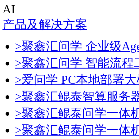
AI
产品及解决方案
>聚鑫汇问学 企业级Age
>聚鑫汇问学 智能流程
>爱问学 PC本地部署
>聚鑫汇鲲泰智算服务
>聚鑫汇鲲泰问学一体
>聚鑫汇鲲泰问学一体机De